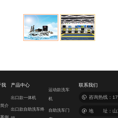
于我
产品中心
联系我们
运动款洗车
咨询热线：178
出口款一体机
机
司简介
出口款自助洗车终
自助洗车门
地 址：山东
户案例