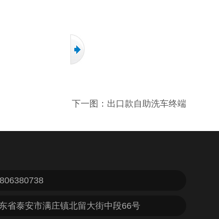
下一图：
出口款自助洗车终端
06380738
省泰安市满庄镇北留大街中段66号